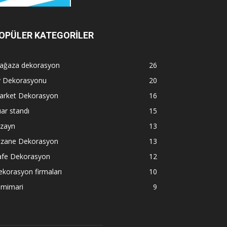
OPÜLER KATEGORİLER
ağaza dekorasyon
26
v Dekorasyonu
20
arket Dekorasyon
16
ar standı
15
izayn
13
czane Dekorasyon
13
afe Dekorasyon
12
korasyon firmaları
10
 mimari
9