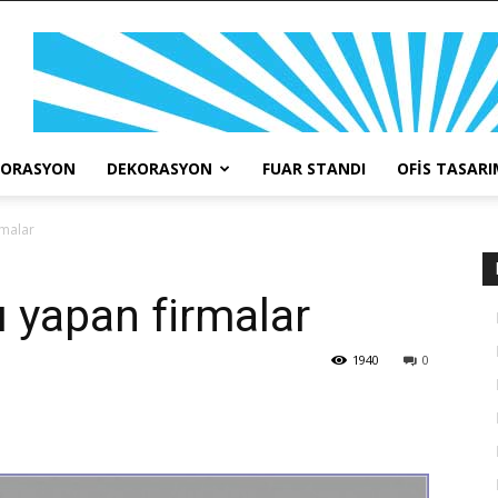
KORASYON
DEKORASYON
FUAR STANDI
OFIS TASARI
rmalar
ı yapan firmalar
1940
0