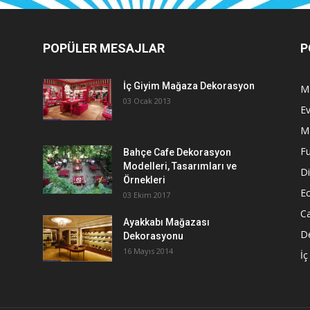
POPÜLER MESAJLAR
P
İç Giyim Mağaza Dekorasyon
M
03 Ocak 2013
E
M
Fu
Bahçe Cafe Dekorasyon
Modelleri, Tasarımları ve
D
Örnekleri
E
03 Ekim 2017
C
Ayakkabı Mağazası
De
Dekorasyonu
16 Mayıs 2014
İç