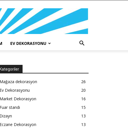
M
EV DEKORASYONU
Kategoriler
Mağaza dekorasyon
26
Ev Dekorasyonu
20
Market Dekorasyon
16
Fuar standı
15
Dizayn
13
Eczane Dekorasyon
13