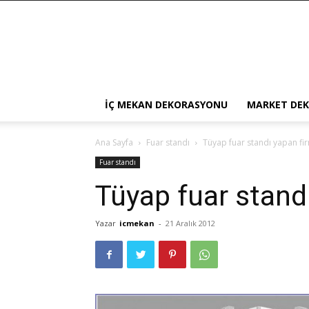
İÇ MEKAN DEKORASYONU
MARKET DE
Ana Sayfa
Fuar standı
Tüyap fuar standı yapan fi
Fuar standı
Tüyap fuar stand
Yazar
icmekan
-
21 Aralık 2012