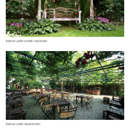
bahce-cafe-ornek-resimleri
bahce-cafe-tasarimlari