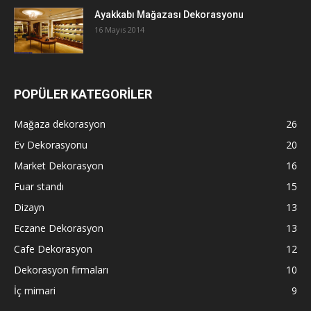
Ayakkabı Mağazası Dekorasyonu
16 Mayıs 2014
POPÜLER KATEGORİLER
Mağaza dekorasyon
26
Ev Dekorasyonu
20
Market Dekorasyon
16
Fuar standı
15
Dizayn
13
Eczane Dekorasyon
13
Cafe Dekorasyon
12
Dekorasyon firmaları
10
İç mimari
9