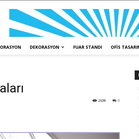
KORASYON
DEKORASYON
FUAR STANDI
OFIS TASARI
aları
2638
0