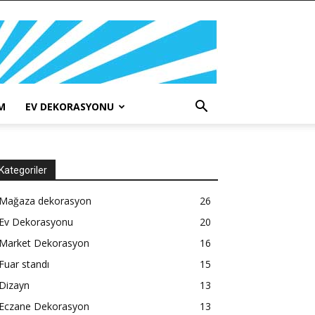
M
EV DEKORASYONU
Kategoriler
Mağaza dekorasyon
26
Ev Dekorasyonu
20
Market Dekorasyon
16
Fuar standı
15
Dizayn
13
Eczane Dekorasyon
13