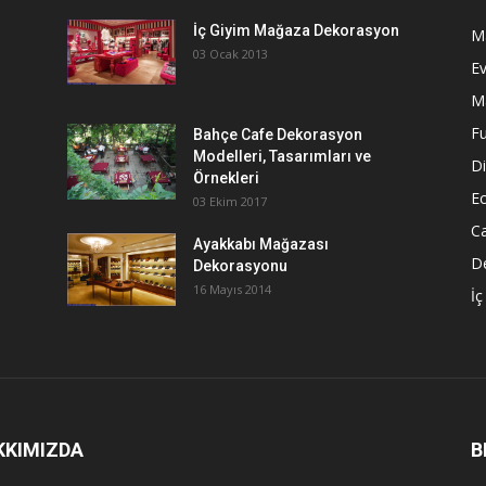
İç Giyim Mağaza Dekorasyon
M
03 Ocak 2013
E
M
Fu
Bahçe Cafe Dekorasyon
Modelleri, Tasarımları ve
D
Örnekleri
E
03 Ekim 2017
C
Ayakkabı Mağazası
De
Dekorasyonu
16 Mayıs 2014
İç
KKIMIZDA
B