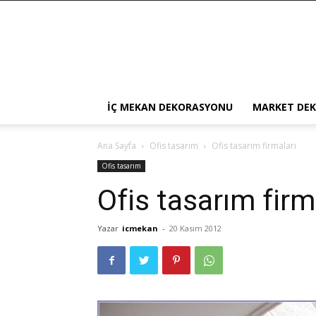
İÇ MEKAN DEKORASYONU
MARKET DE
Ana Sayfa
Ofis tasarım
Ofis tasarım firmaları
Ofis tasarım
Ofis tasarım firm
Yazar
icmekan
-
20 Kasım 2012