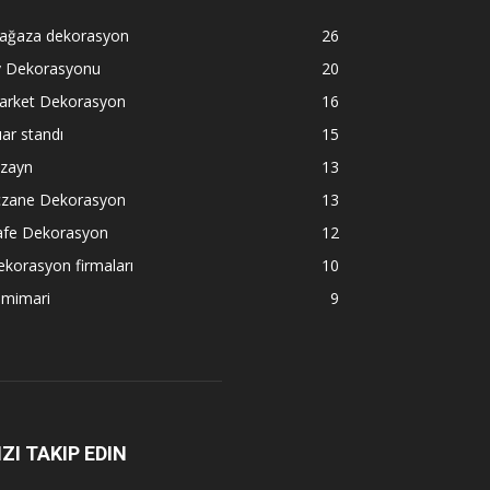
ağaza dekorasyon
26
v Dekorasyonu
20
arket Dekorasyon
16
ar standı
15
izayn
13
czane Dekorasyon
13
afe Dekorasyon
12
korasyon firmaları
10
 mimari
9
IZI TAKIP EDIN