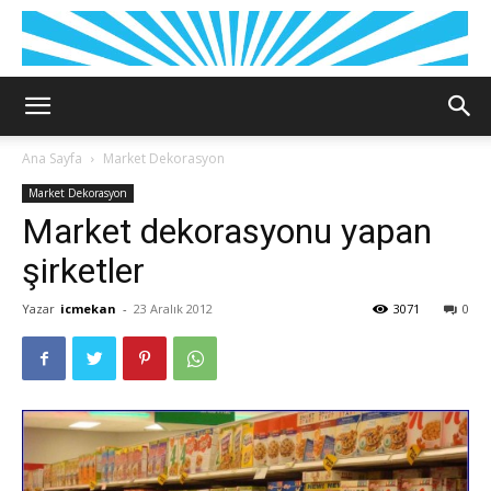
Ana Sayfa
Market Dekorasyon
Market Dekorasyon
Market dekorasyonu yapan
şirketler
Yazar
icmekan
-
23 Aralık 2012
3071
0