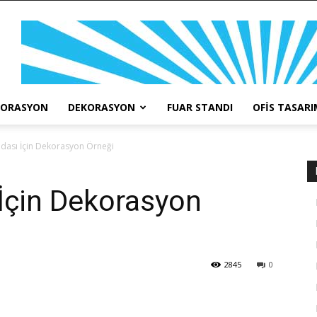
KORASYON
DEKORASYON
FUAR STANDI
OFIS TASARI
dası İçin Dekorasyon Örneği
İçin Dekorasyon
2845
0