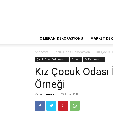
İÇ MEKAN DEKORASYONU
MARKET DE
Ana Sayfa
Çocuk Odası Dekorasyonu
Kız Çocuk O
Çocuk Odası Dekorasyonu
Dizayn
Ev Dekorasyonu
Kız Çocuk Odası 
Örneği
Yazar
icmekan
-
05 Şubat 2019