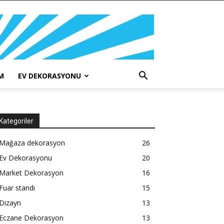
M
EV DEKORASYONU
Kategoriler
Mağaza dekorasyon
26
Ev Dekorasyonu
20
Market Dekorasyon
16
Fuar standı
15
Dizayn
13
Eczane Dekorasyon
13