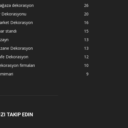
ağaza dekorasyon
26
v Dekorasyonu
20
arket Dekorasyon
16
ar standı
15
izayn
13
czane Dekorasyon
13
afe Dekorasyon
12
korasyon firmaları
10
 mimari
9
IZI TAKIP EDIN