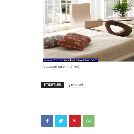
iç mimari tasarım örneği
ETIKETLER
İç mimari