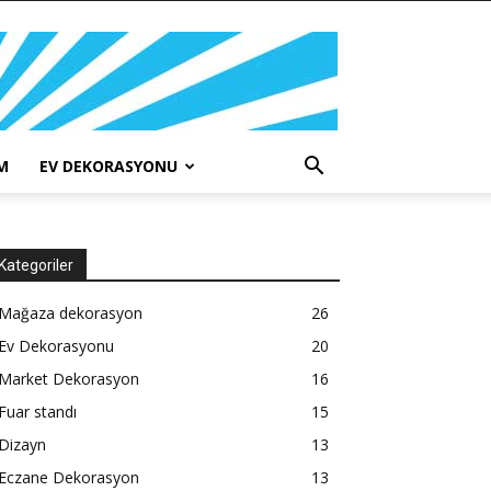
M
EV DEKORASYONU
Kategoriler
Mağaza dekorasyon
26
Ev Dekorasyonu
20
Market Dekorasyon
16
Fuar standı
15
Dizayn
13
Eczane Dekorasyon
13