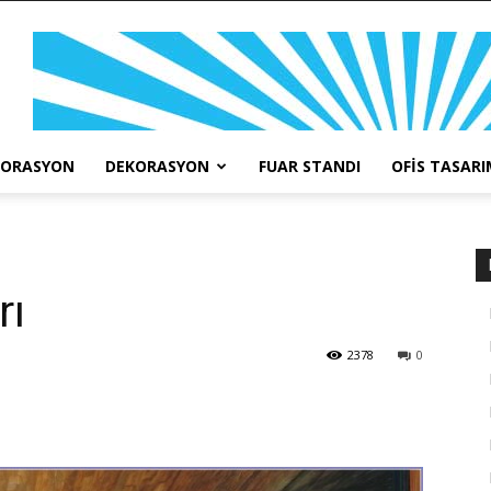
KORASYON
DEKORASYON
FUAR STANDI
OFIS TASARI
rı
2378
0