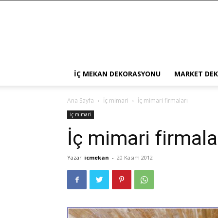
İÇ MEKAN DEKORASYONU
MARKET DE
Ana Sayfa
İç mimari
İç mimari firmaları
İç mimari
İç mimari firmala
Yazar
icmekan
-
20 Kasım 2012