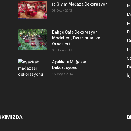
İç Giyim Mağaza Dekorasyon
M
03 Ocak 2013
E
M
Fu
Bahçe Cafe Dekorasyon
Modelleri, Tasarımları ve
D
Örnekleri
E
03 Ekim 2017
C
Ayakkabı Mağazası
De
Dekorasyonu
16 Mayıs 2014
İç
KKIMIZDA
B