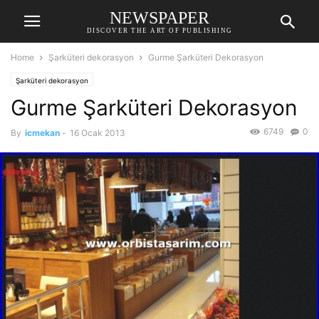
NEWSPAPER
DISCOVER THE ART OF PUBLISHING
Home
Şarküteri dekorasyon
Gurme Şarküteri Dekorasyon
Şarküteri dekorasyon
Gurme Şarküteri Dekorasyon
6749
0
By
icmekan
-
16 Ocak 2013