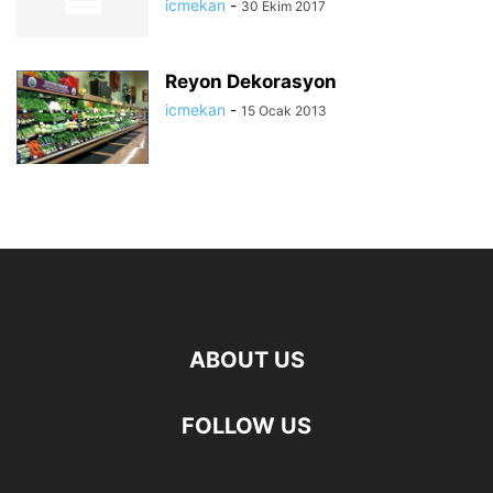
icmekan
-
30 Ekim 2017
Reyon Dekorasyon
icmekan
-
15 Ocak 2013
ABOUT US
FOLLOW US