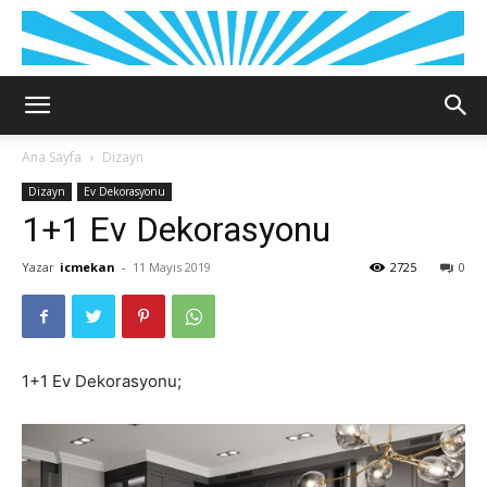
Ana Sayfa
Dizayn
Dizayn
Ev Dekorasyonu
1+1 Ev Dekorasyonu
Yazar
icmekan
-
11 Mayıs 2019
2725
0
1+1 Ev Dekorasyonu;