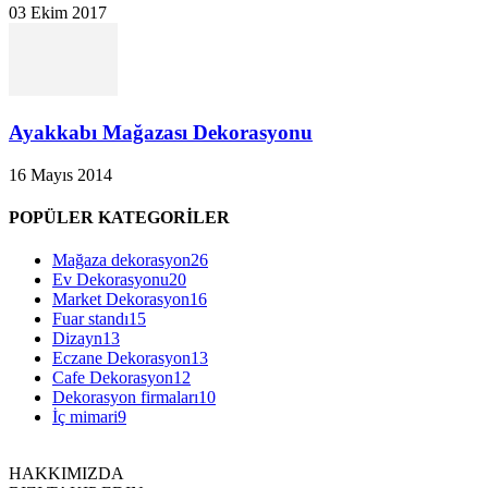
03 Ekim 2017
Ayakkabı Mağazası Dekorasyonu
16 Mayıs 2014
POPÜLER KATEGORİLER
Mağaza dekorasyon
26
Ev Dekorasyonu
20
Market Dekorasyon
16
Fuar standı
15
Dizayn
13
Eczane Dekorasyon
13
Cafe Dekorasyon
12
Dekorasyon firmaları
10
İç mimari
9
HAKKIMIZDA