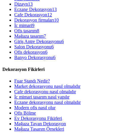
Dizayn
13
Eczane Dekorasyon
13
Cafe Dekorasyon
12
Dekorasyon firmaları
10
İç mimari
9
Ofis tasarım
8
Mağaza tasarım
7
Giriş Antre Dekorasyonu
6
Salon Dekorasyonu
6
Ofis dekorasyon
6
Banyo Dekorasyonu
6
Dekorasyon Fikirleri
Fuar Standı Nedir?
Market dekorasyonu nasıl olmalıdır
Cafe dekorasyonu nasıl olmalıdır
İç mimari tasarım nasıl yapılır
Eczane dekorasyonu nasıl olmalıdır
Modern ofis nasıl olur
Ofis Bölme
Ev Dekorasyonu Fikirleri
Mağaza Tavan Dekorasyon
Mağaza Tasarım Örnekleri